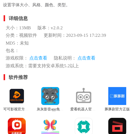
设置字体大小、风格、颜色、类型。
详细信息
大小：13MB
版本：v2.0.2
分类：视频软件
更新时间：2023-09-15 17:22:39
MD5：未知
包名：
游戏权限：
点击查看
隐私说明：
点击查看
游戏系统：需要支持安卓系统5.2以上
软件推荐
可可影视官方正版
灰灰影音app免费版
爱看机器人官网版
豚豚剧官方正版