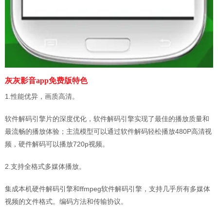
灰灰影音app免费版特色
1.性能优异，画质高清。
软件解码引擎片的深度优化，软件解码引擎实现了最佳的播放质量和
最流畅的播放体验；主流模型可以通过软件解码轻松播放480P高清视
频，硬件解码可以播放720p视频。
2.支持全格式多媒体播放。
集成本机硬件解码引擎和ffmpeg软件解码引擎，支持几乎所有多媒体
视频的文件格式。编码方法和传输协议。