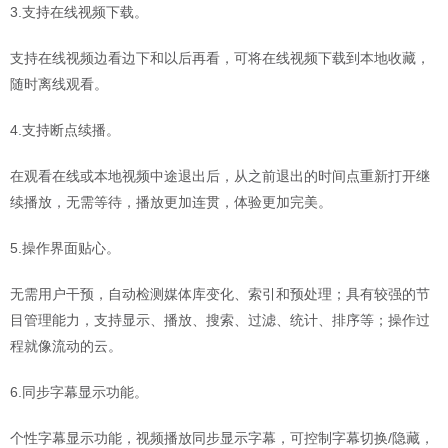
3.支持在线视频下载。
支持在线视频边看边下和以后再看，可将在线视频下载到本地收藏，
随时离线观看。
4.支持断点续播。
在观看在线或本地视频中途退出后，从之前退出的时间点重新打开继
续播放，无需等待，播放更加连贯，体验更加完美。
5.操作界面贴心。
无需用户干预，自动检测媒体库变化、索引和预处理；具有较强的节
目管理能力，支持显示、播放、搜索、过滤、统计、排序等；操作过
程就像流动的云。
6.同步字幕显示功能。
个性字幕显示功能，视频播放同步显示字幕，可控制字幕切换/隐藏，