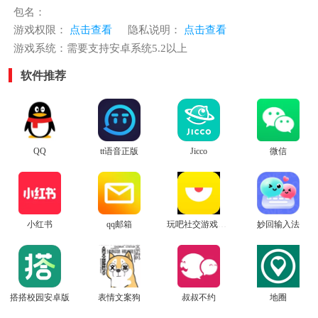
包名：
游戏权限：
点击查看
隐私说明：
点击查看
游戏系统：需要支持安卓系统5.2以上
软件推荐
QQ
tt语音正版
Jicco
微信
小红书
qq邮箱
玩吧社交游戏安卓版
妙回输入法
搭搭校园安卓版
表情文案狗
叔叔不约
地圈