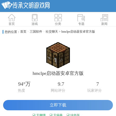
首页
游戏
分类
专题
新闻
首页
>
三国软件
>
社交聊天
> hmclpe启动器安卓官方版
您的位置：
hmclpe启动器安卓官方版
94°万
9.7
7
热度
网站评分
玩家评分
立即下载
无捆绑
无病毒
绿色版