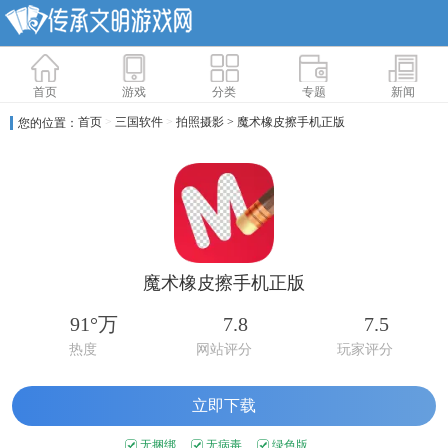
首页
游戏
分类
专题
新闻
首页
>
三国软件
>
拍照摄影
> 魔术橡皮擦手机正版
您的位置：
魔术橡皮擦手机正版
91°万
7.8
7.5
热度
网站评分
玩家评分
立即下载
无捆绑
无病毒
绿色版