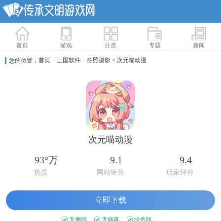
首页
游戏
分类
专题
新闻
首页
>
三国软件
>
拍照摄影
> 次元喵动漫
您的位置：
次元喵动漫
93°万
9.1
9.4
热度
网站评分
玩家评分
立即下载
无捆绑
无病毒
绿色版