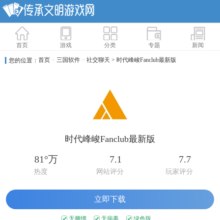
首页
游戏
分类
专题
新闻
首页
>
三国软件
>
社交聊天
> 时代峰峻Fanclub最新版
您的位置：
时代峰峻Fanclub最新版
81°万
7.1
7.7
热度
网站评分
玩家评分
立即下载
无捆绑
无病毒
绿色版