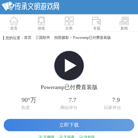
首页
游戏
分类
专题
新闻
首页
>
三国软件
>
拍照摄影
> Poweramp已付费直装版
您的位置：
Poweramp已付费直装版
90°万
7.7
7.9
热度
网站评分
玩家评分
立即下载
无捆绑
无病毒
绿色版