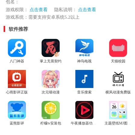
包名：
游戏权限：
点击查看
隐私说明：
点击查看
游戏系统：需要支持安卓系统5.2以上
软件推荐
八门神器
掌上无畏契约
神鸟电视
天猫校园
心雨影评正版
次元喵动漫
音乐搜索
横风动漫免费版
蓝熊影评
柠檬tv安装包
午夜播放器功能十分强大的视频播放器
主题壁纸MJ图标更换器软件