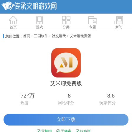
首页
游戏
分类
专题
新闻
首页
>
三国软件
>
社交聊天
> 艾米聊免费版
您的位置：
艾米聊免费版
72°万
8
8.6
热度
网站评分
玩家评分
立即下载
无捆绑
无病毒
绿色版