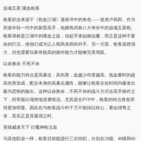
追魂五星 喋血枪客
枪客职业来源于《热血江湖》漫画书中的角色——老虎卢风郎。作为
邪派年轻一代中的新晋高手，他拥有武林八大奇珍中的追魂五星枪。
枪客堪称是江湖中的喋血之徒，动起手来如疯似魔，而正是这种不要
命的打法，使他们成为让人闻风丧胆的对手。另一方面，枪客虽然强
大，但也需要玩家有较高的操作能力才能够完美驾驭。
以命换命 不死不休
枪客的能力特点是高暴击，高伤害，血越少伤害越高。低血量时的超
高伤害加成，配合本身的高暴击属性，能够让枪客在短时间内爆发出
极为恐怖的输出。这种以命换命，不死不休的战斗方式在高手操作之
下，经常能出现绝地逆袭情况。尤其是在PVP中，枪客的特点将发挥
得更加明显。因此在与枪客战斗时千万不能掉以轻心，看似强弩之
末，其实正是其最强之时。
英雄威凌天下 衍魔神枪泣血
与其他职业一样，枪客目前能进行三次转职，分别在20级、40级和60