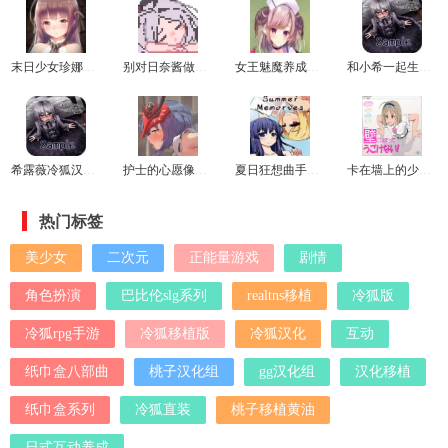
末日少女珍娜的生存日记冷狐版
别对日奈酱做坏事游戏
女王魅魔养成日志安卓冷狐版
和小希一起生活游戏
希露薇冷狐汉化版
护士的心愿像素桃子移植版
夏日狂想曲手机版
卡在墙上的少女最新版
热门标签
美少女
二次元
正能量游戏
剧情
角色扮演
巴比伦slg系列
realtns移植
冷狐版
冷狐rpg手游
冷狐移植版
冷狐汉化
互动
纸巾盒八部曲
桃子汉化组
gg汉化组
汉化移植
纸巾盒系列
冷狐直装
桃子移植黄油
日式互动养成