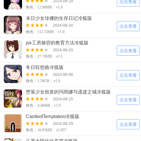
2024-08-29
点击查看
角色
12.08MB
v1.0
末日少女珍娜的生存日记冷狐版
2024-08-20
点击查看
角色
112.55MB
v1.0
jsk工房偷窃的教育方法冷狐版
2024-08-20
点击查看
角色
27.70MB
v1.1
冬日狂想曲冷狐版
2024-08-08
点击查看
角色
1.59GB
v1.0
堕落少女焰发的玛琪娜与遗迹之城冷狐版
2024-08-15
点击查看
角色
4.46MB
v1.0
CastleofTemptation冷狐版
2024-08-29
点击查看
角色
16.85MB
v2.857
斗罗大陆比比东篇冷狐版