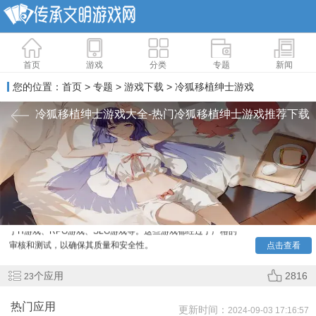
首页
游戏
分类
专题
新闻
您的位置：
首页
>
专题
>
游戏下载
> 冷狐移植绅士游戏
冷狐移植绅士游戏大全-热门冷狐移植绅士游戏推荐下载
冷狐
移植绅士游戏有众多高质量的绅士游戏，包括但不限
于H游戏、RPG游戏、SLG游戏等。这些游戏都经过了严格的
审核和测试，以确保其质量和安全性。
点击查看
个应用
2816
23
热门应用
更新时间：
2024-09-03 17:16:57