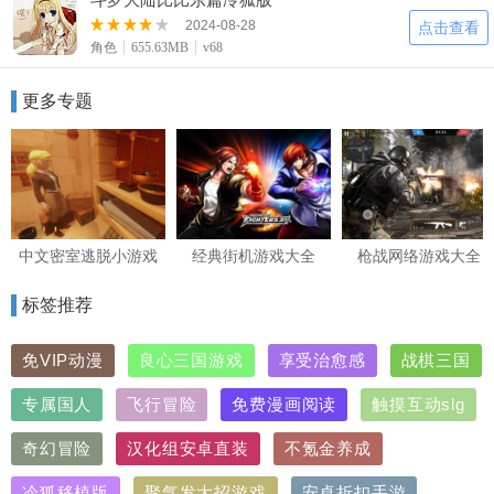
2024-08-28
点击查看
角色
655.63MB
v68
更多专题
中文密室逃脱小游戏
经典街机游戏大全
枪战网络游戏大全
标签推荐
免VIP动漫
良心三国游戏
享受治愈感
战棋三国
专属国人
飞行冒险
免费漫画阅读
触摸互动slg
奇幻冒险
汉化组安卓直装
不氪金养成
冷狐移植版
聚气发大招游戏
安卓折扣手游