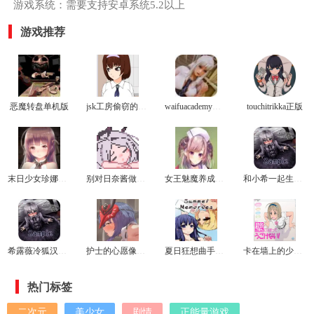
游戏系统：需要支持安卓系统5.2以上
游戏推荐
恶魔转盘单机版
jsk工房偷窃的教育方法冷狐版
waifuacademy最新版
touchitrikka正版
末日少女珍娜的生存日记冷狐版
别对日奈酱做坏事游戏
女王魅魔养成日志安卓冷狐版
和小希一起生活游戏
希露薇冷狐汉化版
护士的心愿像素桃子移植版
夏日狂想曲手机版
卡在墙上的少女最新版
热门标签
二次元
美少女
剧情
正能量游戏