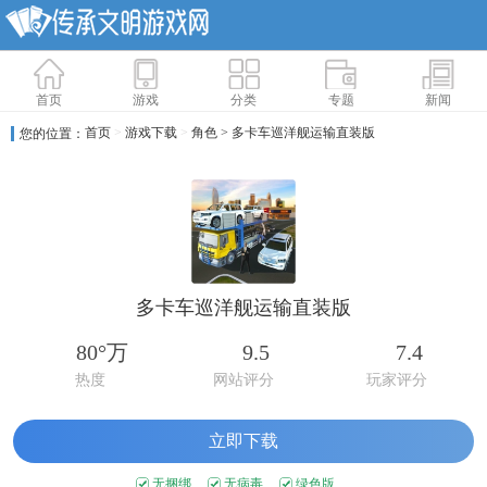
首页
游戏
分类
专题
新闻
首页
>
游戏下载
>
角色
> 多卡车巡洋舰运输直装版
您的位置：
多卡车巡洋舰运输直装版
80°万
9.5
7.4
热度
网站评分
玩家评分
立即下载
无捆绑
无病毒
绿色版