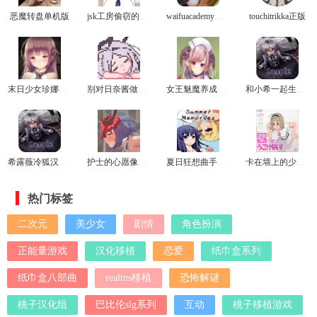
恶魔转盘单机版
jsk工房偷窃的教育方法冷狐版
waifuacademy最新版
touchitrikka正版
末日少女珍娜的生存日记冷狐版
别对日奈酱做坏事游戏
女王魅魔养成日志安卓冷狐版
和小希一起生活游戏
希露薇冷狐汉化版
护士的心愿像素桃子移植版
夏日狂想曲手机版
卡在墙上的少女最新版
热门标签
二次元
美少女
剧情
角色扮演
正能量游戏
汉化移植
恋爱
纸巾盒系列
纸巾盒八部曲
realtns移植
恐怖解谜
桃子汉化组
巴比伦slg系列
互动
桃子移植游戏