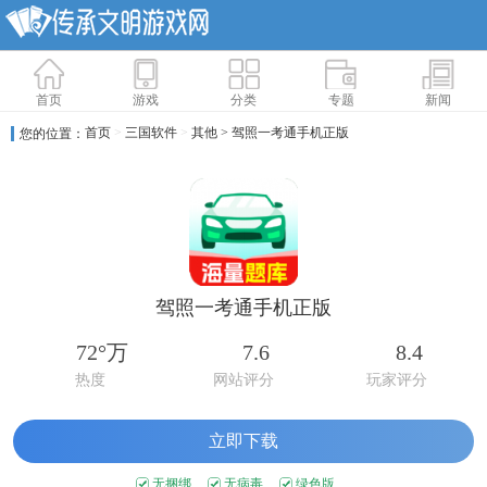
首页
游戏
分类
专题
新闻
首页
>
三国软件
>
其他
> 驾照一考通手机正版
您的位置：
驾照一考通手机正版
72°万
7.6
8.4
热度
网站评分
玩家评分
立即下载
无捆绑
无病毒
绿色版