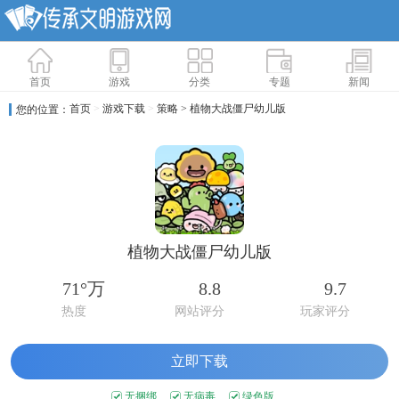
首页
游戏
分类
专题
新闻
首页
>
游戏下载
>
策略
> 植物大战僵尸幼儿版
您的位置：
植物大战僵尸幼儿版
71°万
8.8
9.7
热度
网站评分
玩家评分
立即下载
无捆绑
无病毒
绿色版