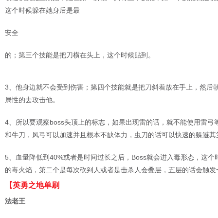
这个时候躲在她身后是最
安全
的；第三个技能是把刀横在头上，这个时候贴到。
3、他身边就不会受到伤害；第四个技能就是把刀斜着放在手上，然后
属性的去攻击他。
4、所以要观察boss头顶上的标志，如果出现雷的话，就不能使用雷
和牛刀，风弓可以加速并且根本不缺体力，虫刀的话可以快速的躲避其
5、血量降低到40%或者是时间过长之后，Boss就会进入毒形态，
的毒火焰，第二个是每次砍到人或者是击杀人会叠层，五层的话会触发
【英勇之地单刷
法老王