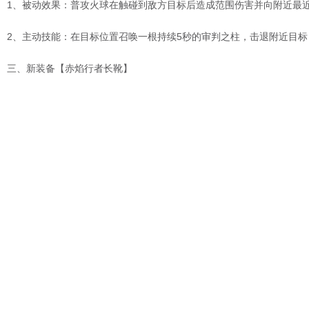
1、被动效果：普攻火球在触碰到敌方目标后造成范围伤害并向附近最近
2、主动技能：在目标位置召唤一根持续5秒的审判之柱，击退附近目标
三、新装备【赤焰行者长靴】