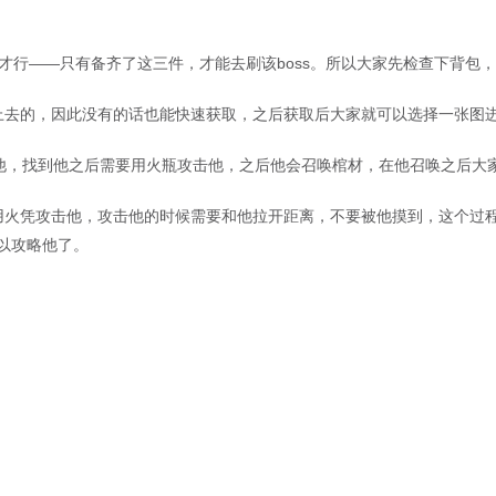
备才行——只有备齐了这三件，才能去刷该boss。所以大家先检查下背包
上去的，因此没有的话也能快速获取，之后获取后大家就可以选择一张图进
找他，找到他之后需要用火瓶攻击他，之后他会召唤棺材，在他召唤之后大
用火凭攻击他，攻击他的时候需要和他拉开距离，不要被他摸到，这个过
以攻略他了。