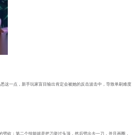
熟悉这一点，新手玩家盲目输出肯定会被她的反击波击中，导致单刷难度
的劈砍；第二个技能就是把刀举过头顶，然后劈出去一刀，并且画圈，