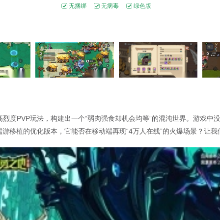
无捆绑
无病毒
绿色版
高烈度PVP玩法，构建出一个“弱肉强食却机会均等”的混沌世界。游戏
m端游移植的优化版本，它能否在移动端再现“4万人在线”的火爆场景？让