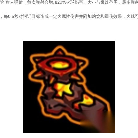
的敌人弹射，每次弹射会增加20%火球伤害、大小与爆炸范围，最多弹射
，每0.5秒对附近目标造成一定火属性伤害并附加灼烧和重伤效果，火球