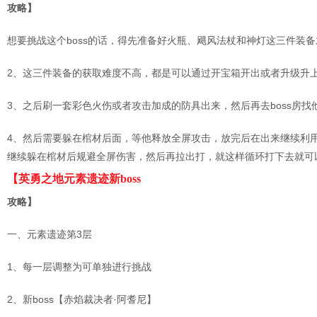
攻略】
想要挑战这个boss的话，得先准备好火瓶、飓风法杖和神灯这三件装
2、这三件装备的获取难度不高，都是可以通过开宝箱开出或者升级升
3、之后刷一套彩色火伤或者攻击加成的防具出来，然后再去boss房
4、然后需要躲在棺材后面，等他释放全屏攻击，放完后在出来继续利
继续躲在棺材后规避全屏伤害，然后再拉出打，就这样循环打下去就可
【英勇之地元素遗迹新boss
攻略】
一、元素遗迹第3层
1、每一层调整为可单独进行挑战
2、新boss【赤焰裁决者·阿耆尼】