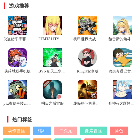
游戏推荐
侠盗猎车手罪恶都市电脑版
FEMTALITY格斗游戏
机甲世界大战手游
赫雷斯的角斗场官网版
失落城堡手机版
BVN别天止水改2.8版本
Knight安卓版
功夫奇遇记官方正版
pvz秦始皇陵universe
明日之后官服
终极格斗机器人最新版
死神vs火影怜改版游戏
热门标签
动作冒险
格斗
二次元
像素冒险
角色