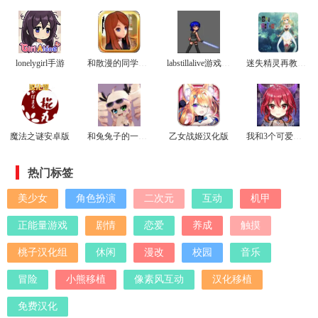
lonelygirl手游
和散漫的同学一起生活汉化版
labstillalive游戏手机版
迷失精灵再教育冷狐版
魔法之谜安卓版
和兔兔子的一天安卓版
乙女战姬汉化版
我和3个可爱的恶魔签订了契约汉化版
热门标签
美少女
角色扮演
二次元
互动
机甲
正能量游戏
剧情
恋爱
养成
触摸
桃子汉化组
休闲
漫改
校园
音乐
冒险
小熊移植
像素风互动
汉化移植
免费汉化