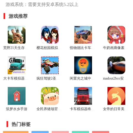
游戏系统：需要支持安卓系统5.2以上
游戏推荐
荒野21天生存无马版
樱花校园模拟器1.042.00最新版
怪物德比卡车格斗游戏
牛奶画廊像素桃子移植版
大卡车模拟器2汉化版
疯狂驾驶2圣诞版
闲置光之城中文版
madout2bco安卓版
筑梦水乡手游
全民养猪场官方正版
卡车模拟器终极版2024最新版
女帝的日常美化版
热门标签