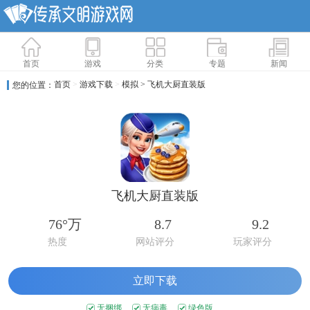
首页
游戏
分类
专题
新闻
首页
>
游戏下载
>
模拟
> 飞机大厨直装版
您的位置：
飞机大厨直装版
76°万
8.7
9.2
热度
网站评分
玩家评分
立即下载
无捆绑
无病毒
绿色版