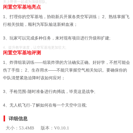
天上野兽一起成为顶级部队。
闲置空军基地亮点
1、打理你的空军基地，协助新兵开展各类空军训练； 2、熟练掌握飞
行相关技能，顺利为军队输送新鲜血液；
3、玩家可以完成多种任务，来对现有项目进行升级和扩建;
4、提升教学速度，让空军基地更加壮大;
闲置空军基地评测
1、炸弹组装训练——组装炸弹的方法确实正确。好好学，不然可能会
伤了手指； 2、生存用水——不能只掌握空气相关知识。要确保你的
中队清楚紧急迫降时该如何应对；
3、手枪范围-随时准备进行肉搏战，毕竟这是战争;
4、无人机飞行-了解如何在每一个天空中注视;
详细信息
大小：53.4MB
版本：V0.10.1