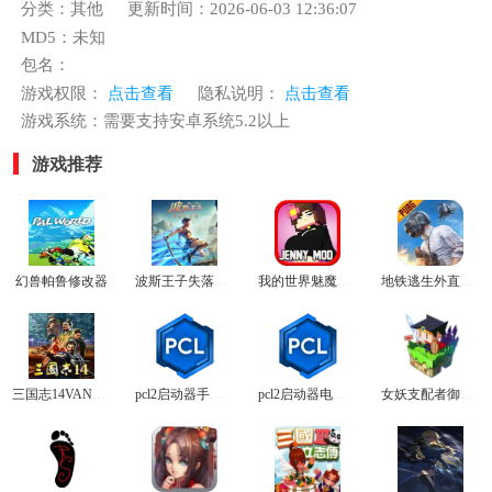
分类：其他
更新时间：2026-06-03 12:36:07
MD5：未知
包名：
游戏权限：
点击查看
隐私说明：
点击查看
游戏系统：需要支持安卓系统5.2以上
游戏推荐
幻兽帕鲁修改器
波斯王子失落的王冠金手指
我的世界魅魔模组
地铁逃生外直装科技v2.0.0
三国志14VAN大修改器
pcl2启动器手机版
pcl2启动器电脑版
女妖支配者御光盟国汉化版